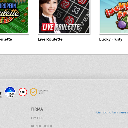
Play 
ay Now
Play Now
Lucky Fruity
ulette
Live Roulette
FIRMA
Gambling kan være a
OM OSS
KUNDESTØTTE