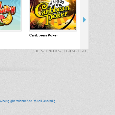
Now
Play Now
Play No
Caribbean Poker
Jacks Or Better
SPILL AVHENGER AV TILGJENGELIGHET
vhengighetsdannende, så spill ansvarlig