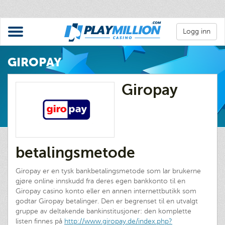
Logg inn
GIROPAY
Giropay
betalingsmetode
Giropay er en tysk bankbetalingsmetode som lar brukerne
gjøre online innskudd fra deres egen bankkonto til en
Giropay casino konto eller en annen internettbutikk som
godtar Giropay betalinger. Den er begrenset til en utvalgt
gruppe av deltakende bankinstitusjoner: den komplette
listen finnes på
http://www.giropay.de/index.php?