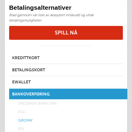
Betalingsalternativer
Blad gjennom vår liste av akseptert innskudd og uttak
betalingsmuligheter.
SPILL NÅ
KREDITTKORT
BETALINGSKORT
EWALLET
BANKOVERFØRING
SWEDBANK (BANK LINK)
POLI
GIROPAY
EPS