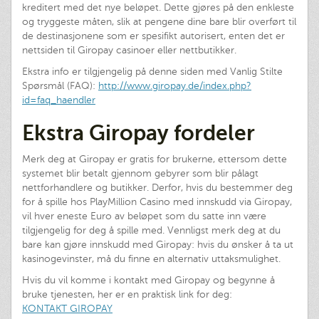
kreditert med det nye beløpet. Dette gjøres på den enkleste
og tryggeste måten, slik at pengene dine bare blir overført til
de destinasjonene som er spesifikt autorisert, enten det er
nettsiden til Giropay casinoer eller nettbutikker.
Ekstra info er tilgjengelig på denne siden med Vanlig Stilte
Spørsmål (FAQ):
http://www.giropay.de/index.php?
id=faq_haendler
Ekstra Giropay fordeler
Merk deg at Giropay er gratis for brukerne, ettersom dette
systemet blir betalt gjennom gebyrer som blir pålagt
nettforhandlere og butikker. Derfor, hvis du bestemmer deg
for å spille hos PlayMillion Casino med innskudd via Giropay,
vil hver eneste Euro av beløpet som du satte inn være
tilgjengelig for deg å spille med. Vennligst merk deg at du
bare kan gjøre innskudd med Giropay: hvis du ønsker å ta ut
kasinogevinster, må du finne en alternativ uttaksmulighet.
Hvis du vil komme i kontakt med Giropay og begynne å
bruke tjenesten, her er en praktisk link for deg:
KONTAKT GIROPAY