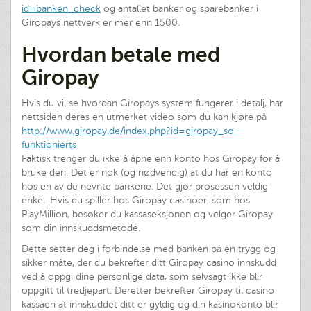
id=banken_check
og antallet banker og sparebanker i
Giropays nettverk er mer enn 1500.
Hvordan betale med
Giropay
Hvis du vil se hvordan Giropays system fungerer i detalj, har
nettsiden deres en utmerket video som du kan kjøre på
http://www.giropay.de/index.php?id=giropay_so-
funktionierts
Faktisk trenger du ikke å åpne enn konto hos Giropay for å
bruke den. Det er nok (og nødvendig) at du har en konto
hos en av de nevnte bankene. Det gjør prosessen veldig
enkel. Hvis du spiller hos Giropay casinoer, som hos
PlayMillion, besøker du kassaseksjonen og velger Giropay
som din innskuddsmetode.
Dette setter deg i forbindelse med banken på en trygg og
sikker måte, der du bekrefter ditt Giropay casino innskudd
ved å oppgi dine personlige data, som selvsagt ikke blir
oppgitt til tredjepart. Deretter bekrefter Giropay til casino
kassaen at innskuddet ditt er gyldig og din kasinokonto blir