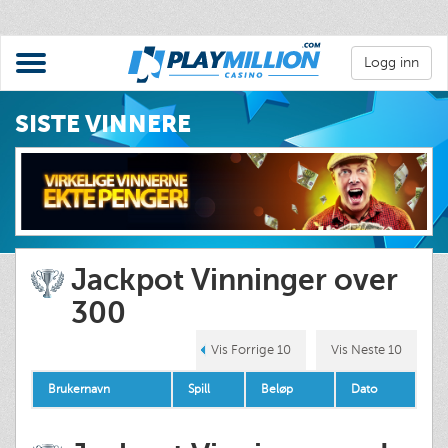
Logg inn
SISTE VINNERE
Jackpot Vinninger over
300
Vis Forrige 10
Vis Neste 10
Brukernavn
Spill
Beløp
Dato