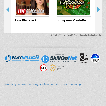
 Hunt
Live Blackjack
European Roulette
Live
SPILL AVHENGER AV TILGJENGELIGHET
Gambling kan være avhengighetsdannende, så spill ansvarlig
Hjem